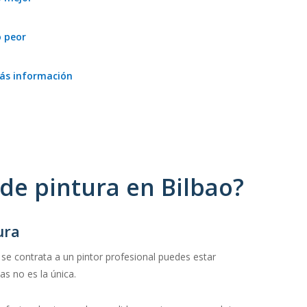
Sus precios son accesibles.
o peor
No incluyen información especifica de la formación
ás información
laboral de sus especialistas.
Pintores Iturralde es una empresa de profesionales
de pintura y reformas de casas en Bilbao. Cuentan
con más de 15 años de experiencia.
de pintura en Bilbao?
ura
 se contrata a un pintor profesional puedes estar
s no es la única.