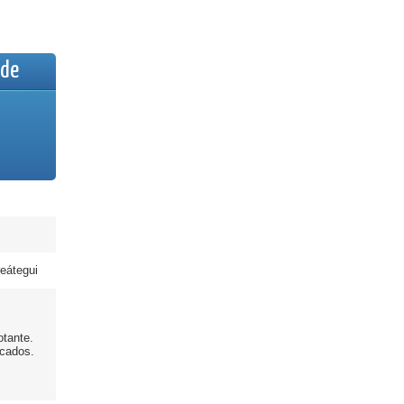
lde
eátegui
otante.
acados.