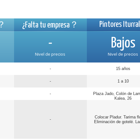
Pintores Iturra
a？
¿Falta tu empresa？
-
Bajos
Nivel de precios
Nivel de precios
-
15 años
-
1 a 10
-
Plaza Jado, Colón de Larr
Kalea, 26
Colocar Pladur. Tarima fl
-
Eliminación de gotelé. L