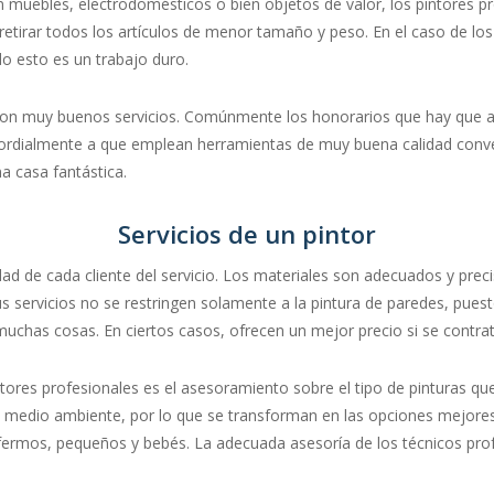
en muebles, electrodomésticos o bien objetos de valor, los pintores 
retirar todos los artículos de menor tamaño y peso. En el caso de l
do esto es un trabajo duro.
y con muy buenos servicios. Comúnmente los honorarios que hay que 
rimordialmente a que emplean herramientas de muy buena calidad conv
na casa fantástica.
Servicios de un pintor
dad de cada cliente del servicio. Los materiales son adecuados y prec
us servicios no se restringen solamente a la pintura de paredes, pues
muchas cosas. En ciertos casos, ofrecen un mejor precio si se contrat
tores profesionales es el asesoramiento sobre el tipo de pinturas que
el medio ambiente, por lo que se transforman en las opciones mejore
ermos, pequeños y bebés. La adecuada asesoría de los técnicos prof