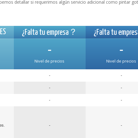
mos detallar si requerimos algún servicio adicional como pintar go
ES
¿Falta tu empresa？
¿Falta tu empr
-
-
Nivel de precios
Nivel de precios
-
-
-
-
-
-
es.
-
-