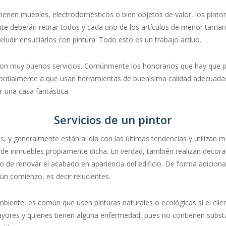
l tienen muebles, electrodomésticos o bien objetos de valor, los pin
te deberán retirar todos y cada uno de los artículos de menor tama
eludir ensuciarlos con pintura. Todo esto es un trabajo arduo.
y con muy buenos servicios. Comúnmente los honorarios que hay que 
imordialmente a que usan herramientas de buenísima calidad adecuada
r una casa fantástica.
Servicios de un pintor
s, y generalmente están al día con las últimas tendencias y utilizan 
a de inmuebles propiamente dicha. En verdad, también realizan decorac
o de renovar el acabado en apariencia del edificio. De forma adicional
n comienzo, es decir relucientes.
ente, es común que usen pinturas naturales o ecológicas si el cliente
ores y quienes tienen alguna enfermedad, pues no contienen substanci