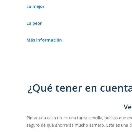
Lo mejor
Trabajan de manera rápida en horarios flexibles
Lo peor
adaptados a cada cliente.
El índice de precios de sus servicios es elevado.
Más información
Especialistas en la protección del mobiliario, suelos,
puertas y ventanas.
¿Qué tener en cuenta
Ve
Pintar una casa no es una tarea sencilla, puesto que re
seguro de qué ahorrarás mucho esmero. Esta es una de 