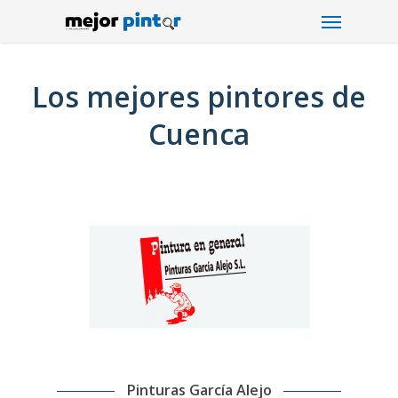
Menu
Skip
to
main
content
Los mejores pintores de
Cuenca
Pinturas García Alejo