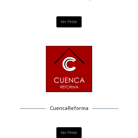
Ver Pintor
CuencaReforma
Ver Pintor