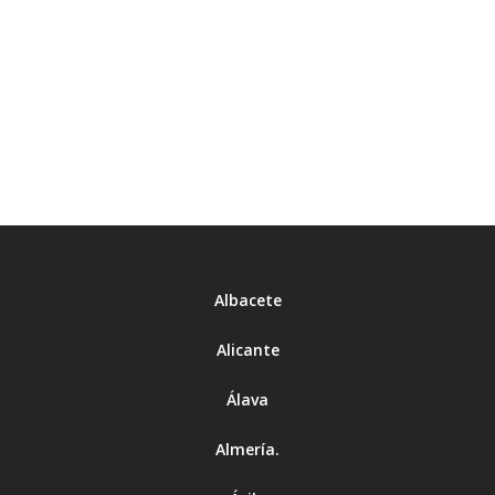
Vizcaya
Zamora
Zaragoza
Albacete
Alicante
Álava
Almería
.