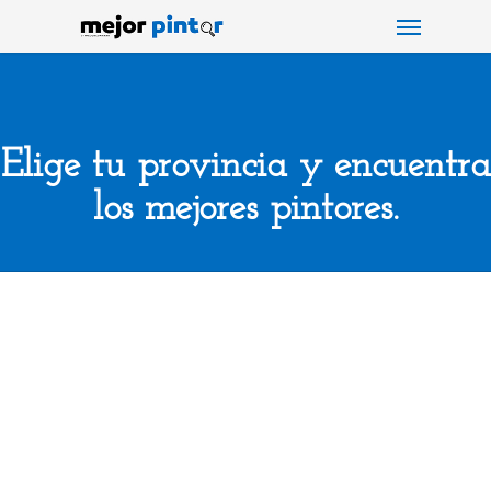
Menu
Skip
to
main
content
Elige tu provincia y encuentra
los mejores pintores.
Albacete
Alicante
Álava
Almería
.